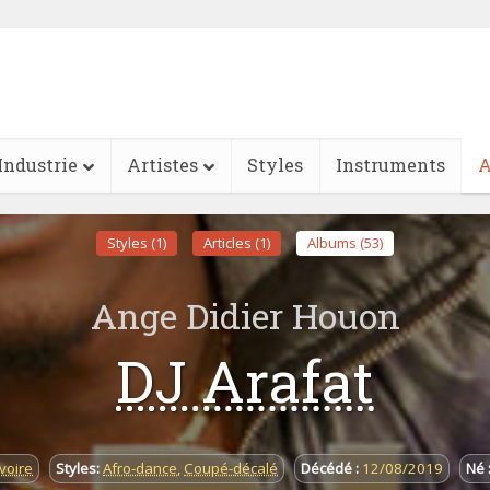
Industrie
Artistes
Styles
Instruments
A
Styles (1)
Articles (1)
Albums (53)
Ange Didier Houon
DJ Arafat
Ivoire
Styles:
Afro-dance
,
Coupé-décalé
Décédé :
12/08/2019
Né 