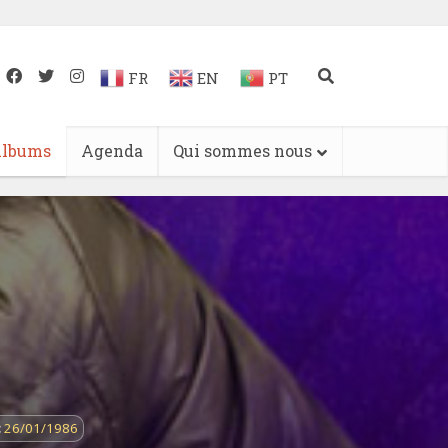
FR
EN
PT
lbums
Agenda
Qui sommes nous
:
26/01/1986