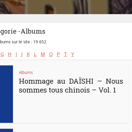
égorie -Albums
lbums sur le site : 19 652
G
H
I
J
K
L
M
O
P
T
Y
Albums
Hommage au DAÏSHI – Nous
sommes tous chinois – Vol. 1