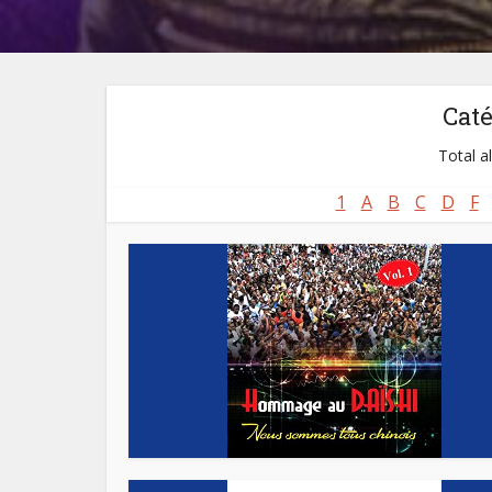
Cat
Total a
1
A
B
C
D
F