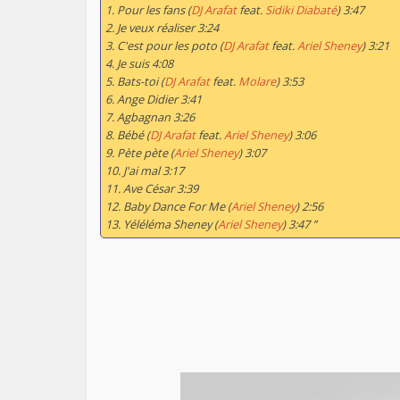
1. Pour les fans (
DJ Arafat
feat.
Sidiki Diabaté
) 3:47
2. Je veux réaliser 3:24
3. C'est pour les poto (
DJ Arafat
feat.
Ariel Sheney
) 3:21
4. Je suis 4:08
5. Bats-toi (
DJ Arafat
feat.
Molare
) 3:53
6. Ange Didier 3:41
7. Agbagnan 3:26
8. Bébé (
DJ Arafat
feat.
Ariel Sheney
) 3:06
9. Pète pète (
Ariel Sheney
) 3:07
10. J'ai mal 3:17
11. Ave César 3:39
12. Baby Dance For Me (
Ariel Sheney
) 2:56
13. Yéléléma Sheney (
Ariel Sheney
) 3:47 ”