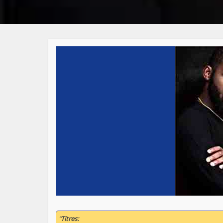
“
Titres: