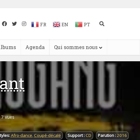
FR
EN
PT
lbums
Agenda
Qui sommes nous
ant
17 Vues
tyles:
Afro-dance
,
Coupé-décalé
Support :
CD
Parution :
2016