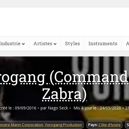
Industrie
Artistes
Styles
Instruments
A
rogang (Command
Zabra)
 créé le : 09/09/2016
par
Nago Seck
Mis à jour le : 24/05/2020
2
nstre Marin Corporation
,
Yorogang Production
Pays:
Côte d'Ivoire
S