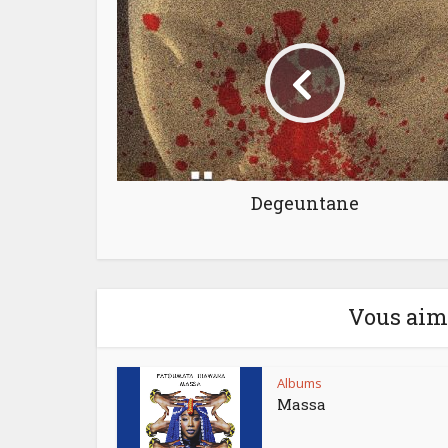
Degeuntane
Vous aime
Albums
Massa