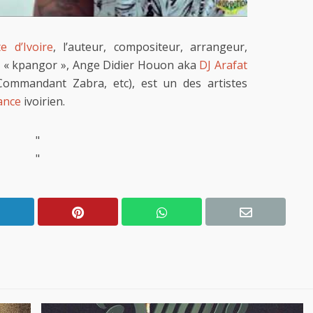
e d’Ivoire
, l’auteur, compositeur, arrangeur,
e « kpangor », Ange Didier Houon aka
DJ Arafat
ommandant Zabra, etc), est un des artistes
ance
ivoirien.
"
"