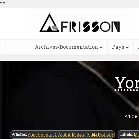
"
"
Archives/Documentation
Pays
Yo
Article
Artistes:
Ariel Sheney
,
DJ Arafat
,
Molare
,
Sidiki Diabaté
Labels:
Mo