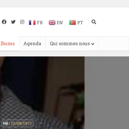
FR
EN
PT
lbums
Agenda
Qui sommes nous
Né :
12/08/1971