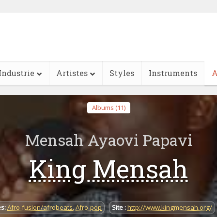
Industrie
Artistes
Styles
Instruments
A
Albums (11)
Mensah Ayaovi Papavi
King Mensah
es:
Afro-fusion/afrobeats
,
Afro-pop
Site :
http://www.kingmensah.org/