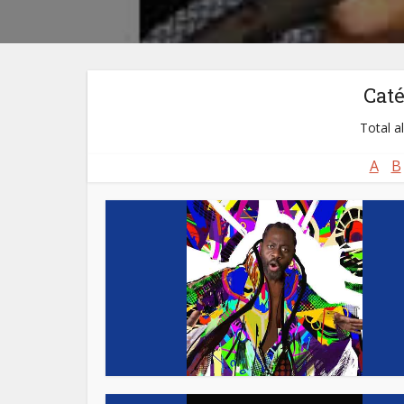
Cat
Total a
A
B