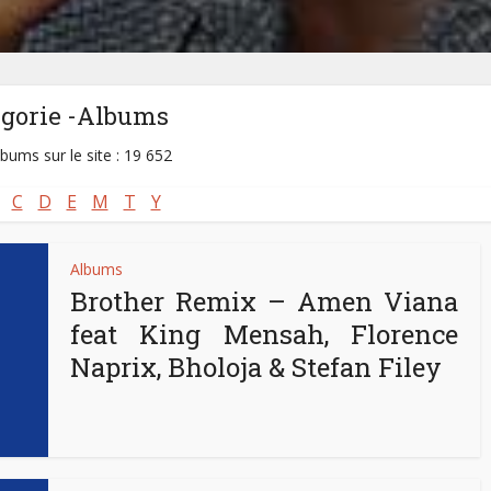
égorie -Albums
lbums sur le site : 19 652
C
D
E
M
T
Y
Albums
Brother Remix – Amen Viana
feat King Mensah, Florence
Naprix, Bholoja & Stefan Filey