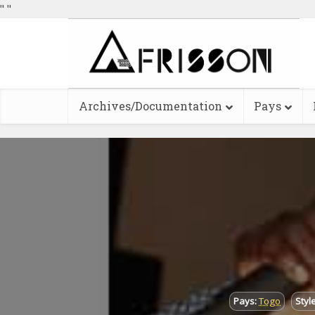
"
"
Archives/Documentation
Pays
Pays:
Togo
Styl