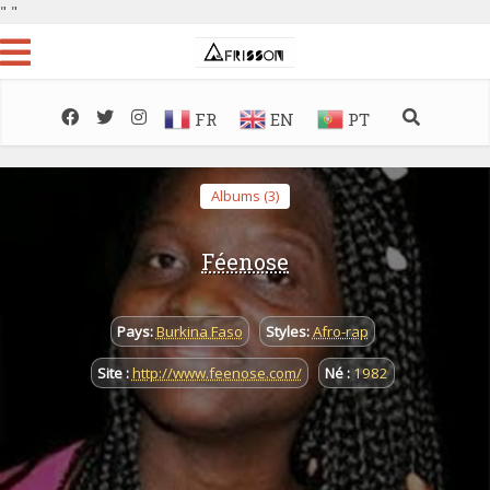
"
"
FR
EN
PT
Albums (3)
Féenose
Pays:
Burkina Faso
Styles:
Afro-rap
Site :
http://www.feenose.com/
Né :
1982