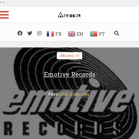
"
"
FR
EN
PT
Albums (1)
Emotive Records
Pays:
USA - Etats-Unis