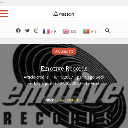
"
"
FR
EN
PT
Albums (1)
Emotive Records
Article créé le : 16/11/2007
par
Nago Seck
Mis à jour le : 24/05/2020
13 Vues
Pays:
USA - Etats-Unis