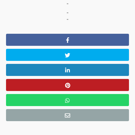
"
"
"