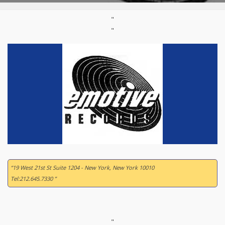
"
"
“19 West 21st St Suite 1204 - New York, New York 10010
Tel:212.645.7330 ”
"