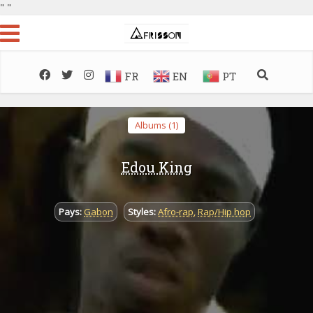
"
"
FR
EN
PT
Albums (1)
Edou King
Pays:
Gabon
Styles:
Afro-rap
,
Rap/Hip hop