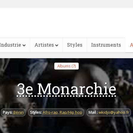
Industrie
Artistes
Styles
Instruments
A
Albums (7)
3e Monarchie
Pays:
Bénin
Styles:
Afro-rap
,
Rap/Hip hop
Mail :
wkidjo@yahoo.fr