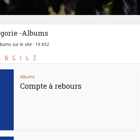
égorie -Albums
lbums sur le site : 19 652
A
B
C
I
L
T
Albums
Compte à rebours