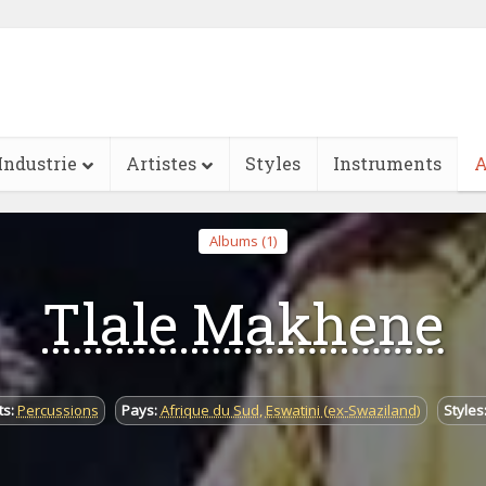
Industrie
Artistes
Styles
Instruments
A
Albums (1)
Tlale Makhene
s:
Percussions
Pays:
Afrique du Sud
,
Eswatini (ex-Swaziland)
Styles