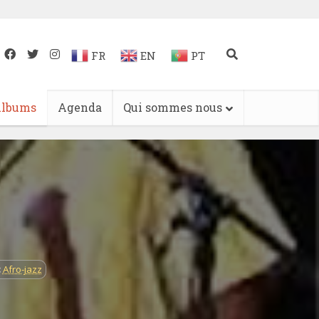
FR
EN
PT
lbums
Agenda
Qui sommes nous
:
Afro-jazz