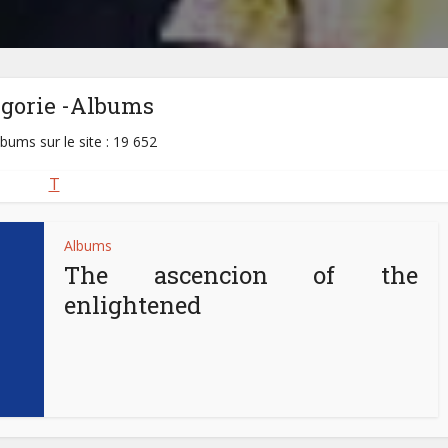
égorie -Albums
lbums sur le site : 19 652
T
Albums
The ascencion of the
enlightened