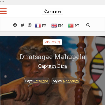
"
"
FR
EN
PT
Albums (2)
Diratsagae Mahupela
Captain Dira
Pays:
Botswana
Styles:
Mbaqanga