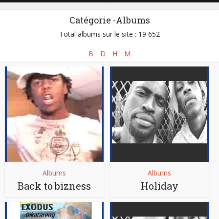
Catégorie -Albums
Total albums sur le site : 19 652
B
D
H
M
Albums
Albums
Back to bizness
Holiday