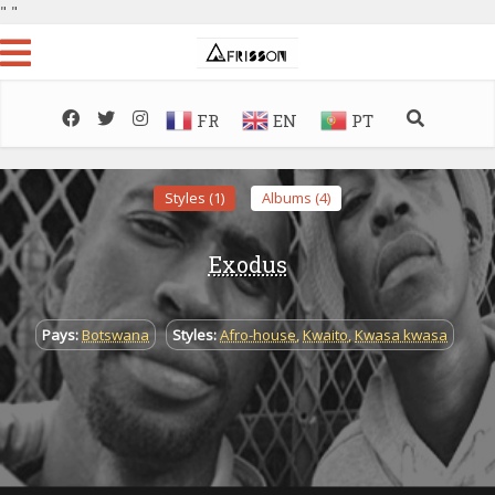
"
"
FR
EN
PT
Styles (1)
Albums (4)
Exodus
Pays:
Botswana
Styles:
Afro-house
,
Kwaito
,
Kwasa kwasa