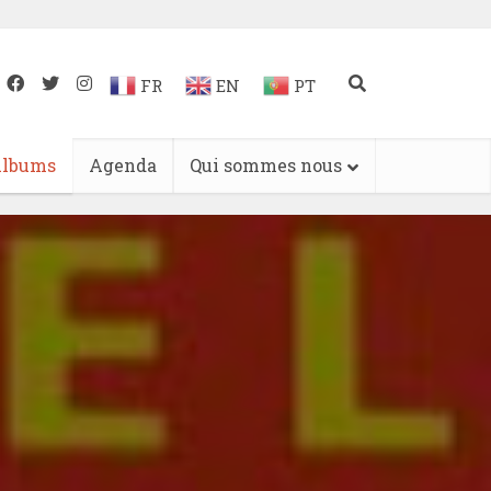
FR
EN
PT
lbums
Agenda
Qui sommes nous