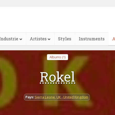
Industrie
Artistes
Styles
Instruments
A
Albums (1)
Rokel
Pays:
Sierra Leone
,
UK - United Kingdom