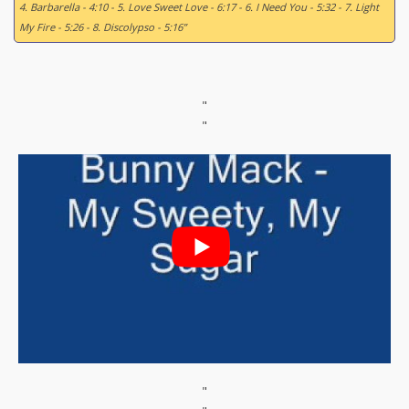
4. Barbarella - 4:10 - 5. Love Sweet Love - 6:17 - 6. I Need You - 5:32 - 7. Light
My Fire - 5:26 - 8. Discolypso - 5:16”
"
"
"