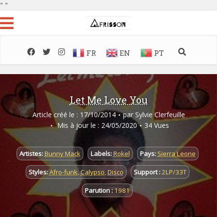
"
"
FR
EN
PT
Let Me Love You
Article créé le : 17/10/2014
par
Sylvie Clerfeuille
Mis à jour le : 24/05/2020
34 Vues
Artistes:
Bunny Mack
Labels:
Rokel
Pays:
Sierra Leone
Styles:
Afro-funk
,
Calypso
,
Disco
Support :
2LP/33T
Parution :
1981