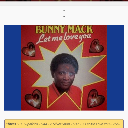
"
"
“
Titres
: - 1. Supafrico - 5:44 - 2. Silver Spon - 5:17 - 3. Let Me Love You - 7:56 -