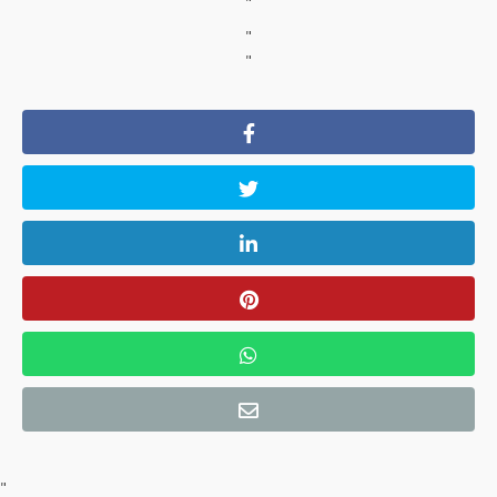
"
"
"
"