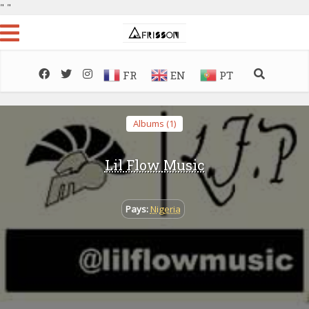
"
"
FR
EN
PT
Albums (1)
Lil Flow Music
Pays:
Nigeria