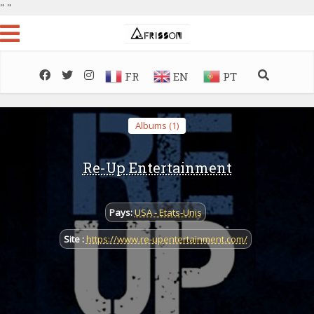
"
"
FR
EN
PT
Albums (1)
Re-Up Entertainment
Pays:
USA - Etats-Unis
Site :
https://www.re-upentertainment.com/