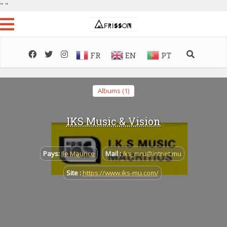
"
"
FR
EN
PT
Albums (1)
IKS Music & Vision
Pays:
Ile Maurice
Mail :
iks_mru@intnet.mu
Site :
https://www.iks-mu.com/