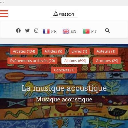
"
"
FR
EN
PT
Artistes (134)
Articles (9)
Livres (1)
Auteurs (1)
Événements archivés (20)
Albums (699)
Groupes (29)
Concerts (1)
La musique acoustique
Musique acoustique