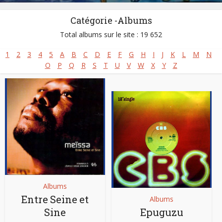
Catégorie -Albums
Total albums sur le site : 19 652
1
2
3
4
5
A
B
C
D
E
F
G
H
I
J
K
L
M
N
O
P
Q
R
S
T
U
V
W
X
Y
Z
Albums
Entre Seine et
Albums
Sine
Epuguzu