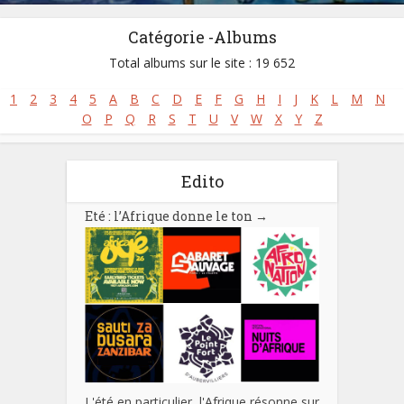
Catégorie -Albums
Total albums sur le site : 19 652
1
2
3
4
5
A
B
C
D
E
F
G
H
I
J
K
L
M
N
O
P
Q
R
S
T
U
V
W
X
Y
Z
Edito
Eté : l’Afrique donne le ton
→
L'été en particulier, l'Afrique résonne sur