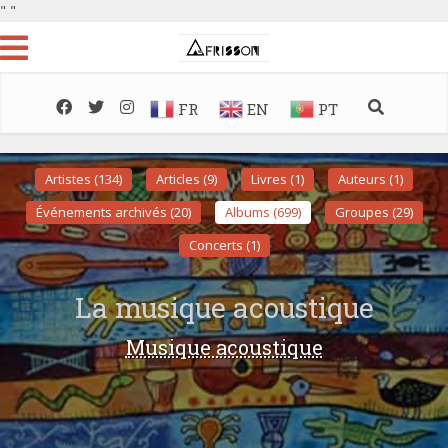
"
"
FR
EN
PT
Artistes (134)
Articles (9)
Livres (1)
Auteurs (1)
Événements archivés (20)
Albums (699)
Groupes (29)
Concerts (1)
La musique acoustique
Musique acoustique