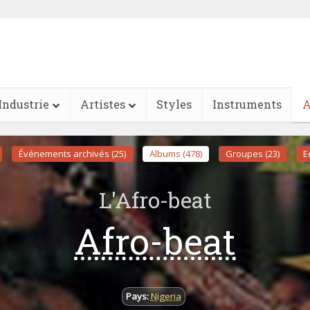
Industrie
Artistes
Styles
Instruments
A
Événements archivés (25)
Albums (478)
Groupes (23)
Ed
L'Afro-beat
Afro-beat
Pays:
Nigeria