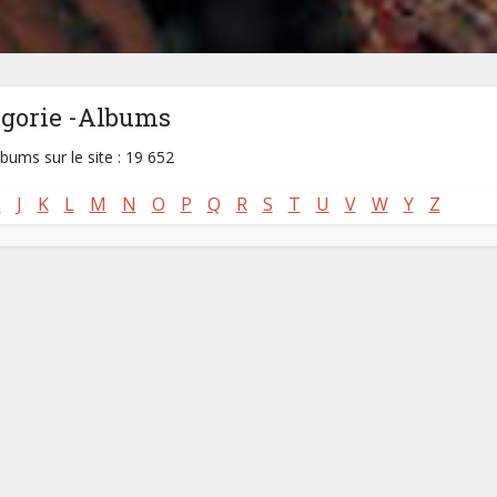
égorie -Albums
lbums sur le site : 19 652
I
J
K
L
M
N
O
P
Q
R
S
T
U
V
W
Y
Z