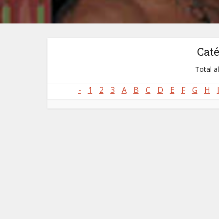
Cat
Total a
-
1
2
3
A
B
C
D
E
F
G
H