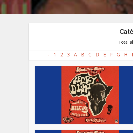
Cat
Total a
-
1
2
3
A
B
C
D
E
F
G
H