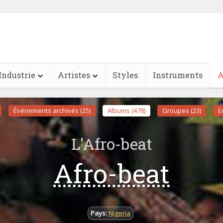
Industrie
Artistes
Styles
Instruments
A
Événements archivés (25)
Albums (478)
Groupes (23)
Ed
L'Afro-beat
Afro-beat
Pays:
Nigeria