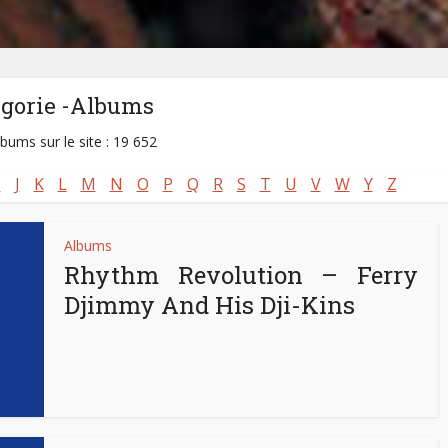
égorie -Albums
lbums sur le site : 19 652
I
J
K
L
M
N
O
P
Q
R
S
T
U
V
W
Y
Z
Albums
Rhythm Revolution – Ferry
Djimmy And His Dji-Kins