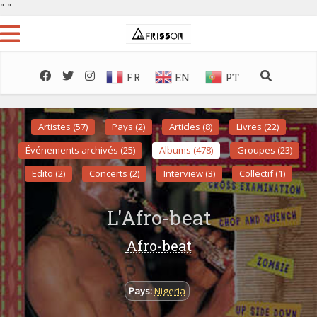
"
"
FR
EN
PT
Artistes (57)
Pays (2)
Articles (8)
Livres (22)
Événements archivés (25)
Albums (478)
Groupes (23)
Edito (2)
Concerts (2)
Interview (3)
Collectif (1)
L'Afro-beat
Afro-beat
Pays:
Nigeria