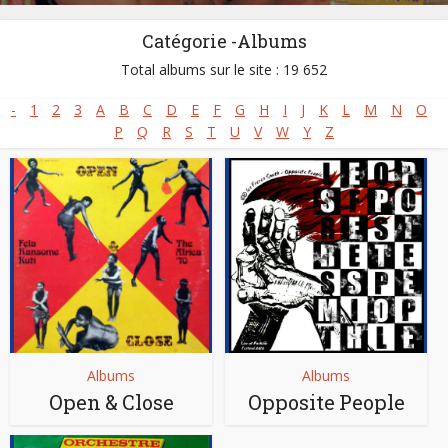
Catégorie -Albums
Total albums sur le site : 19 652
-
1
2
3
A
B
C
D
E
F
G
H
I
J
K
L
M
N
O
P
Q
R
S
T
U
V
W
Y
Z
Albums
Albums
Open & Close
Opposite People