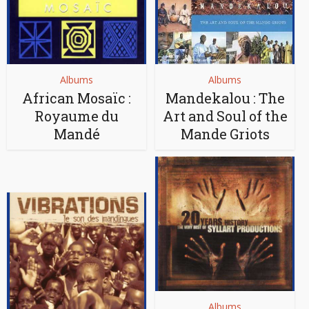
Albums
Albums
African Mosaïc :
Mandekalou : The
Royaume du
Art and Soul of the
Mandé
Mande Griots
Albums