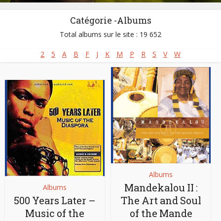
Catégorie -Albums
Total albums sur le site : 19 652
2
5
A
B
F
J
K
M
P
R
S
V
W
Albums
Mandekalou II :
Albums
500 Years Later –
The Art and Soul
Music of the
of the Mande