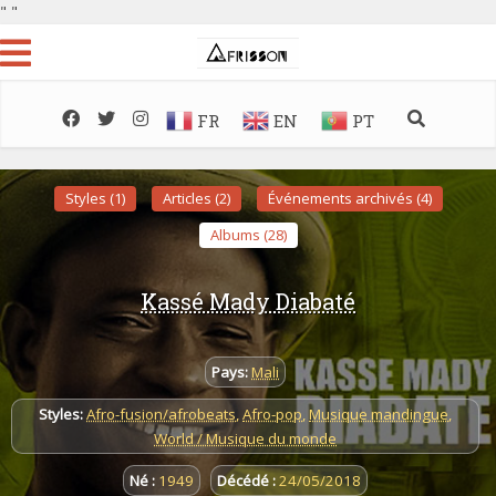
"
"
FR
EN
PT
Styles (1)
Articles (2)
Événements archivés (4)
Albums (28)
Kassé Mady Diabaté
Pays:
Mali
Styles:
Afro-fusion/afrobeats
,
Afro-pop
,
Musique mandingue
,
World / Musique du monde
Né :
1949
Décédé :
24/05/2018