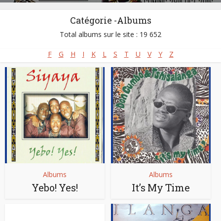
Catégorie -Albums
Total albums sur le site : 19 652
F
G
H
I
K
L
S
T
U
V
Y
Z
Albums
Albums
Yebo! Yes!
It’s My Time