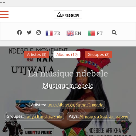
"
"
FR
EN
PT
Artistes (3)
Albums (19)
Groupes (2)
La musique ndebele
Musique ndebele
Artistes:
Louis Mhlanga
,
Sipho Gumede
Groupes:
Ilanga Band
,
Sakhile
Pays:
Afrique du Sud
,
Zimbabwe