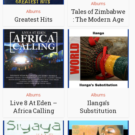
Albums
Tales of Zimbabwe
Albums
Greatest Hits
: The Modern Age
Albums
Albums
Live 8 At Eden –
Ilanga’s
Africa Calling
Substitution