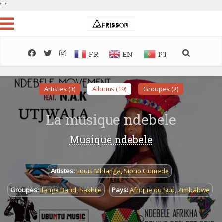
"
"
FR
EN
PT
Artistes (3)
Albums (19)
Groupes (2)
La musique ndebele
Musique ndebele
Artistes:
Louis Mhlanga
,
Sipho Gumede
Groupes:
Ilanga Band
,
Sakhile
Pays:
Afrique du Sud
,
Zimbabwe