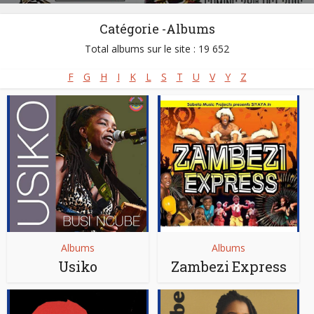
Catégorie -Albums
Total albums sur le site : 19 652
F
G
H
I
K
L
S
T
U
V
Y
Z
Albums
Albums
Usiko
Zambezi Express