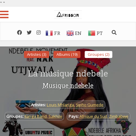
"
"
FR
EN
PT
Artistes (3)
Albums (19)
Groupes (2)
La musique ndebele
Musique ndebele
Artistes:
Louis Mhlanga
,
Sipho Gumede
Groupes:
Ilanga Band
,
Sakhile
Pays:
Afrique du Sud
,
Zimbabwe