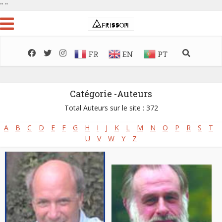
"
"
FR
EN
PT
Catégorie -Auteurs
Total Auteurs sur le site : 372
A
B
C
D
E
F
G
H
I
J
K
L
M
N
O
P
R
S
T
U
V
W
Y
Z