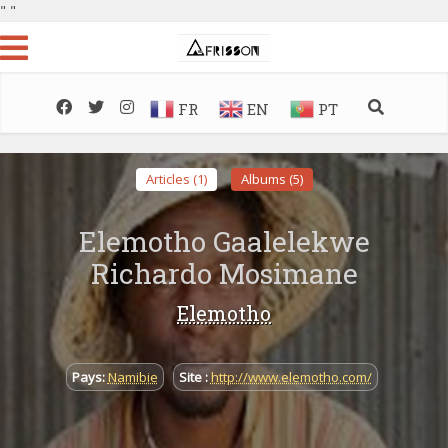
"
"
FR
EN
PT
Articles (1)
Albums (5)
Elemotho Gaalelekwe
Richardo Mosimane
Elemotho
Pays:
Namibie
Site :
http://www.elemotho.com/