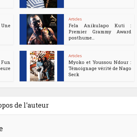
Articles
 Une
Fela Anikulapo Kuti :
Premier Grammy Award
posthume...
Articles
 Fun
Myoko et Youssou Ndour :
eure
Témoignage vérité de Nago
Seck
opos de l'auteur
e