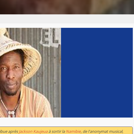
ibue après
Jackson Kaujeua
à sortir la
Namibie
, de l'anonymat musical,