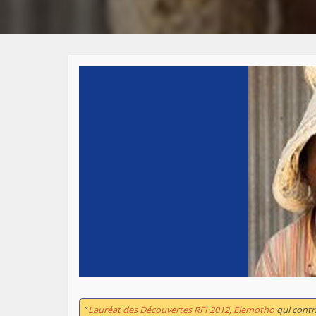
“
Lauréat des Découvertes RFI 2012, Elemotho
qui contr