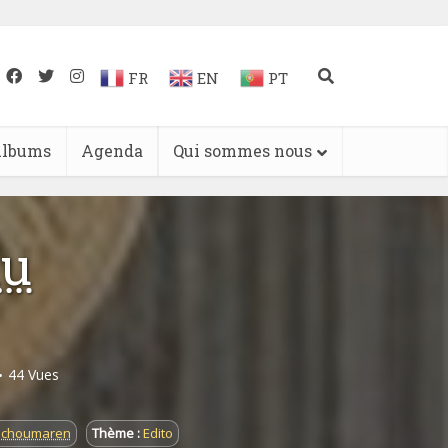
FR
EN
PT
lbums
Agenda
Qui sommes nous
du
44 Vues
Tichoumaren
Thème :
Edito