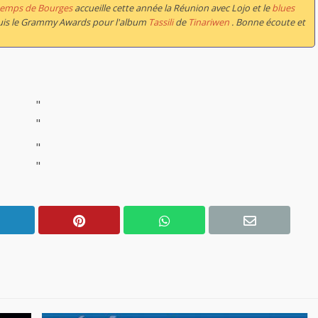
temps de Bourges
accueille cette année la Réunion avec Lojo et le
blues
epuis le Grammy Awards pour l'album
Tassili
de
Tinariwen
. Bonne écoute et
"
"
"
"