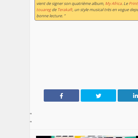
vient de signer son quatrième album,
M
y Africa
. Le
Prin
touareg
de
Terakaft
, un style musical très en vogue d
bonne lecture. ”
"
"