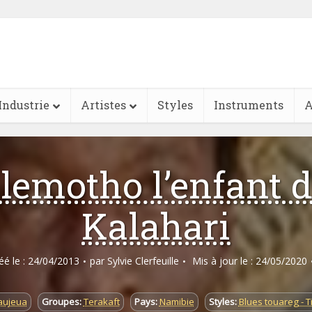
Industrie
Artistes
Styles
Instruments
A
lemotho l’enfant 
Kalahari
réé le : 24/04/2013
par
Sylvie Clerfeuille
Mis à jour le : 24/05/2020
aujeua
Groupes:
Terakaft
Pays:
Namibie
Styles:
Blues touareg - 