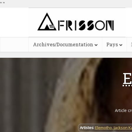
"
"
Archives/Documentation
Pays
E
Article c
Artistes:
Elemotho
,
Jackson K