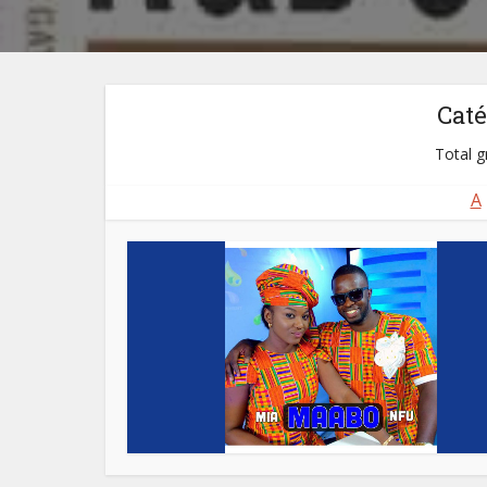
Caté
Total g
A