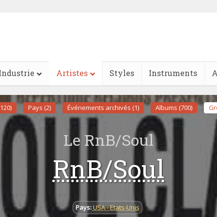
Industrie
Artistes
Styles
Instruments
A
(120)
Pays (2)
Événements archivés (1)
Albums (700)
Gr
Le RnB/Soul
RnB/Soul
Pays:
USA - Etats-Unis