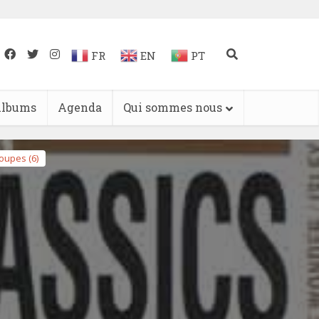
FR
EN
PT
lbums
Agenda
Qui sommes nous
oupes (6)