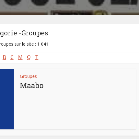
gorie -Groupes
roupes sur le site : 1 041
B
C
M
Q
T
Groupes
Maabo