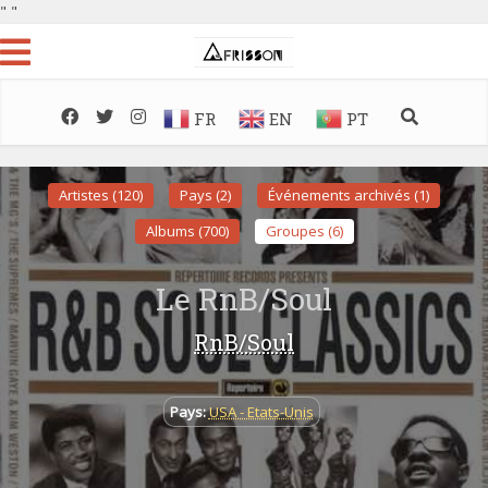
"
"
FR
EN
PT
Artistes (120)
Pays (2)
Événements archivés (1)
Albums (700)
Groupes (6)
Le RnB/Soul
RnB/Soul
Pays:
USA - Etats-Unis