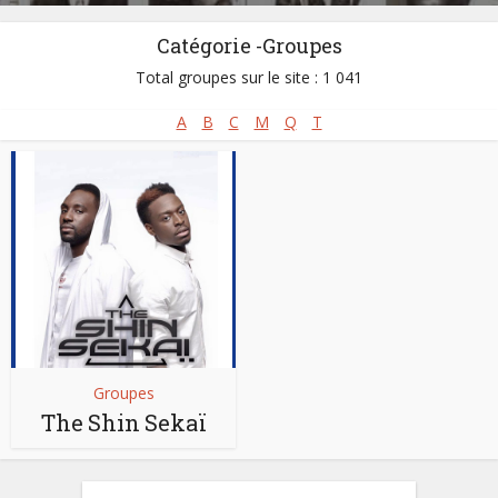
Catégorie -Groupes
Total groupes sur le site : 1 041
A
B
C
M
Q
T
Groupes
The Shin Sekaï