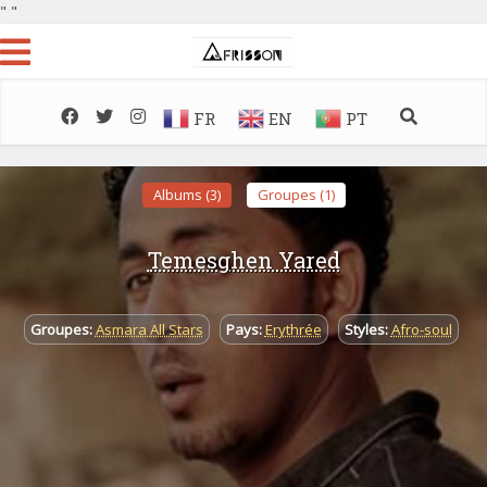
"
"
FR
EN
PT
Albums (3)
Groupes (1)
Temesghen Yared
Groupes:
Asmara All Stars
Pays:
Erythrée
Styles:
Afro-soul