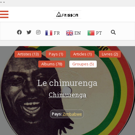
"
"
FR
EN
PT
Artistes (13)
Pays (1)
Articles (1)
Livres (2)
Albums (78)
Groupes (5)
Le chimurenga
Chimurenga
Pays:
Zimbabwe