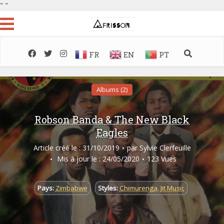
"
"
FR
EN
PT
Albums (2)
Robson Banda & The New Black
Eagles
Article créé le : 31/10/2019
par
Sylvie Clerfeuille
Mis à jour le : 24/05/2020
123 Vues
Pays:
Zimbabwe
Styles:
Chimurenga
,
Jit Music