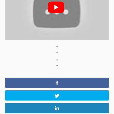
"
"
"
"