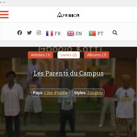
"
"
FR
EN
PT
Artistes (1)
Livres (2)
Albums (7)
Les Parents du Campus
Pays:
Côte d'Ivoire
Styles:
Zouglou