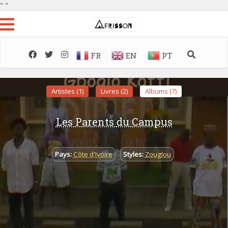
"
"
FR
EN
PT
Artistes (1)
Livres (2)
Albums (7)
Les Parents du Campus
Pays:
Côte d'Ivoire
Styles:
Zouglou