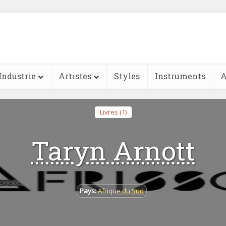
Industrie
Artistes
Styles
Instruments
A
Livres (1)
Taryn Arnott
Pays:
Afrique du Sud