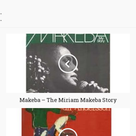
"
"
Makeba – The Miriam Makeba Story