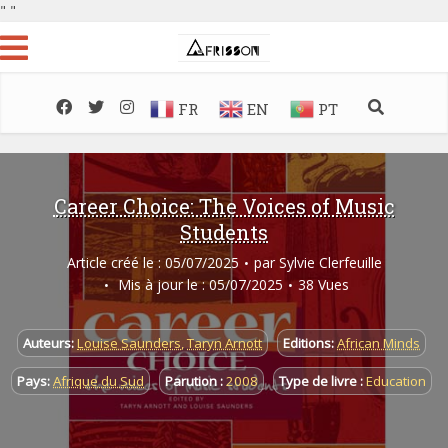
"
"
FR
EN
PT
Career Choice: The Voices of Music
Students
Article créé le : 05/07/2025
par
Sylvie Clerfeuille
Mis à jour le : 05/07/2025
38 Vues
Auteurs:
Louise Saunders
,
Taryn Arnott
Editions:
African Minds
Pays:
Afrique du Sud
Parution :
2008
Type de livre :
Education