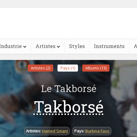
Industrie
Artistes
Styles
Instruments
A
Artistes (2)
Pays (1)
Albums (13)
Le Takborsé
Takborsé
Artistes:
Hamed Smani
Pays:
Burkina Faso