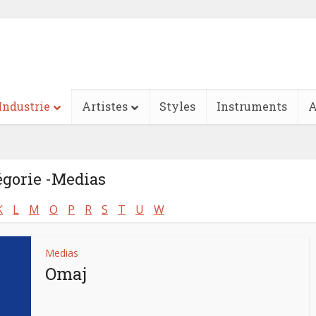
Industrie
Artistes
Styles
Instruments
A
égorie -Medias
K
L
M
O
P
R
S
T
U
W
Medias
Omaj