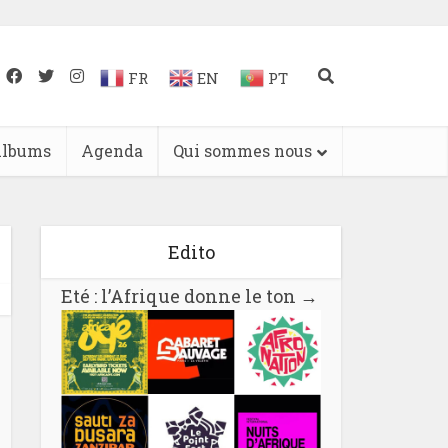
FR
EN
PT
lbums
Agenda
Qui sommes nous
Edito
Eté : l’Afrique donne le ton
→