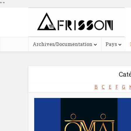
"
"
Archives/Documentation
Pays
Cat
B
C
E
F
G