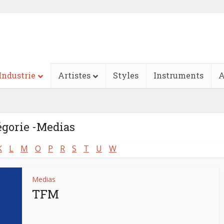
Industrie
Artistes
Styles
Instruments
A
égorie -Medias
K
L
M
O
P
R
S
T
U
W
Medias
TFM