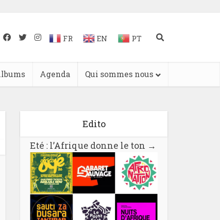
FR
EN
PT
lbums
Agenda
Qui sommes nous
Edito
Eté : l’Afrique donne le ton
→