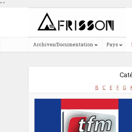
"
"
Archives/Documentation
Pays
Cat
B
C
E
F
G