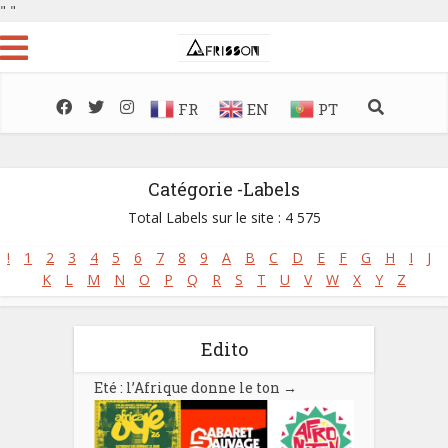
"
"
FR
EN
PT
Catégorie -Labels
Total Labels sur le site : 4 575
!
1
2
3
4
5
6
7
8
9
A
B
C
D
E
F
G
H
I
J
K
L
M
N
O
P
Q
R
S
T
U
V
W
X
Y
Z
Edito
Eté : l’Afrique donne le ton
→