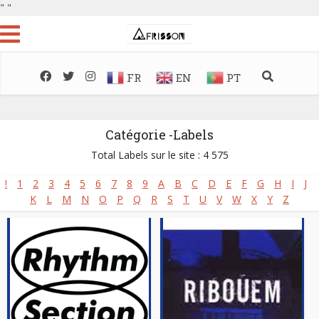
"
"
FR
EN
PT
Catégorie -Labels
Total Labels sur le site : 4 575
!
1
2
3
4
5
6
7
8
9
A
B
C
D
E
F
G
H
I
J
K
L
M
N
O
P
Q
R
S
T
U
V
W
X
Y
Z