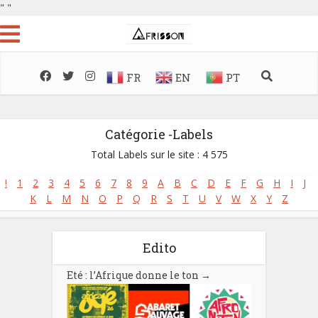
"
"
FR
EN
PT
Catégorie -Labels
Total Labels sur le site : 4 575
!
1
2
3
4
5
6
7
8
9
A
B
C
D
E
F
G
H
I
J
K
L
M
N
O
P
Q
R
S
T
U
V
W
X
Y
Z
Edito
Eté : l’Afrique donne le ton
→