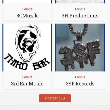
Labels
Labels
3GMuzik
3H Productions
Labels
Labels
3rd Ear Music
3SF Records
Charger plus