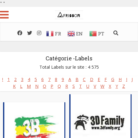
"
"
FR
EN
PT
Catégorie -Labels
Total Labels sur le site : 4 575
!
1
2
3
4
5
6
7
8
9
A
B
C
D
E
F
G
H
I
J
K
L
M
N
O
P
Q
R
S
T
U
V
W
X
Y
Z