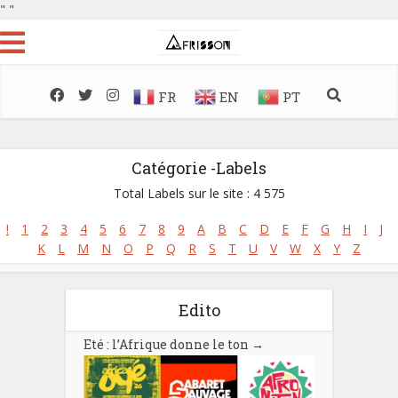
"
"
FR
EN
PT
Catégorie -Labels
Total Labels sur le site : 4 575
!
1
2
3
4
5
6
7
8
9
A
B
C
D
E
F
G
H
I
J
K
L
M
N
O
P
Q
R
S
T
U
V
W
X
Y
Z
Edito
Eté : l’Afrique donne le ton
→