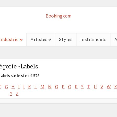
Booking.com
Industrie
Artistes
Styles
Instruments
A
égorie -Labels
abels sur le site : 4 575
F
G
H
I
J
K
L
M
N
O
P
Q
R
S
T
U
V
W
X
Y
Z