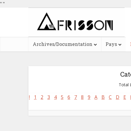
"
"
Archives/Documentation
Pays
Cat
Total L
!
1
2
3
4
5
6
7
8
9
A
B
C
D
E