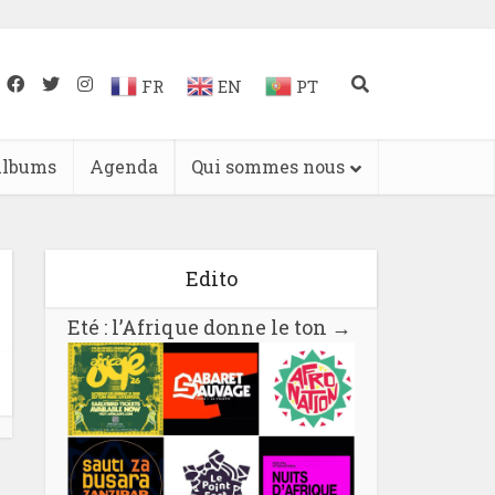
FR
EN
PT
lbums
Agenda
Qui sommes nous
Edito
Eté : l’Afrique donne le ton
→