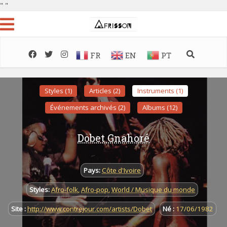
"
"
FR
EN
PT
Styles (1)
Articles (2)
Instruments (1)
Événements archivés (2)
Albums (12)
Dobet Gnahoré
Pays:
Côte d'Ivoire
Styles:
Afro-folk
,
Afro-pop
,
World / Musique du monde
Site :
http://www.contrejour.com/artists/Dobet
Né :
17/06/1982