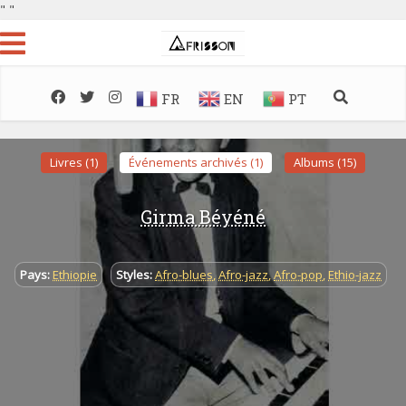
"
"
FR
EN
PT
Livres (1)
Événements archivés (1)
Albums (15)
Girma Béyéné
Pays:
Ethiopie
Styles:
Afro-blues
,
Afro-jazz
,
Afro-pop
,
Ethio-jazz