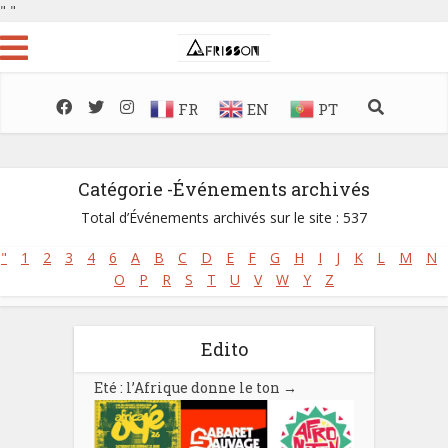
"
"
FR
EN
PT
Catégorie -Événements archivés
Total d’Événements archivés sur le site : 537
"
1
2
3
4
6
A
B
C
D
E
F
G
H
I
J
K
L
M
N
O
P
R
S
T
U
V
W
Y
Z
Edito
Eté : l’Afrique donne le ton
→