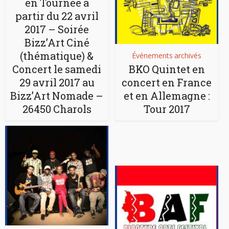
en Tournée à
partir du 22 avril
2017 – Soirée
Bizz’Art Ciné
(thématique) &
Événements archivés
Concert le samedi
BKO Quintet en
29 avril 2017 au
concert en France
Bizz’Art Nomade –
et en Allemagne :
26450 Charols
Tour 2017