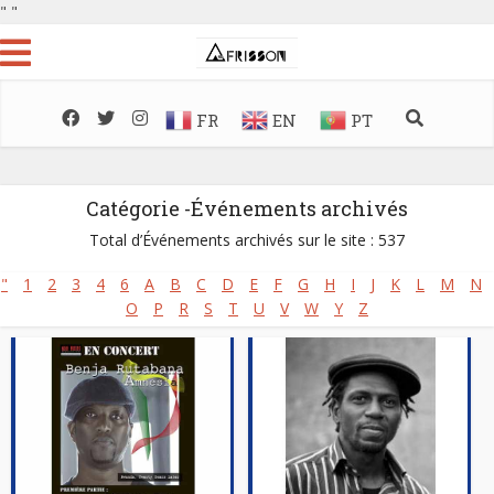
"
"
FR
EN
PT
Catégorie -Événements archivés
Total d’Événements archivés sur le site : 537
"
1
2
3
4
6
A
B
C
D
E
F
G
H
I
J
K
L
M
N
O
P
R
S
T
U
V
W
Y
Z